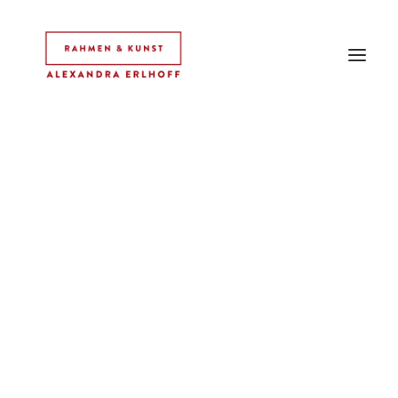
HOME
IDEE
AUSSTELLUNGEN
ARBEITEN
RAHMEN
OBJEKTE
STARLIGHT
LINKS
KONTAKT