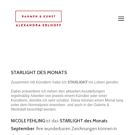
HOME
IDEE
STARLIGHT DES MONATS
AUSSTELLUNGEN
Zusammen mit Künstlern habe ich
STARLIGHT
ins Leben gerufen.
ARBEITEN
Dabei präsentiere ich neben den aktuellen Ausstellungen
RAHMEN
regelmäßig Arbeiten von jeweils einem Künstler oder einer
Künstlerin, den/die ich sehr schätze. Diese können einen Monat lang
OBJEKTE
unter dem Normalpreis erworben- und auch in der Galerie &
Werkstatt besichtigt werden.
STARLIGHT
NICOLE FEHLING
ist das
STARLIGHT des Monats
LINKS
September
. Ihre wunderbaren Zeichnungen können in
KONTAKT