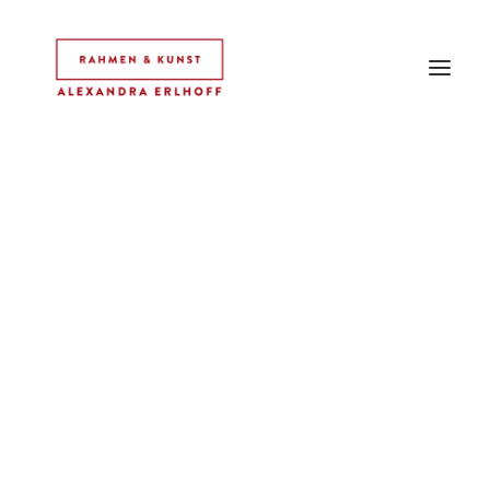
HOME
IDEE
AUSSTELLUNGEN
ARBEITEN
RAHMEN
OBJEKTE
STARLIGHT
LINKS
KONTAKT